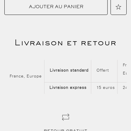
+
AJOUTER AU PANIER
État
AJOUTE
:
Neuf
Livraison et retour
À
MA
Fra
Livraison standard
Offert
Eur
France, Europe
LISTE
Livraison express
15 euros
24h
D'ENVIE