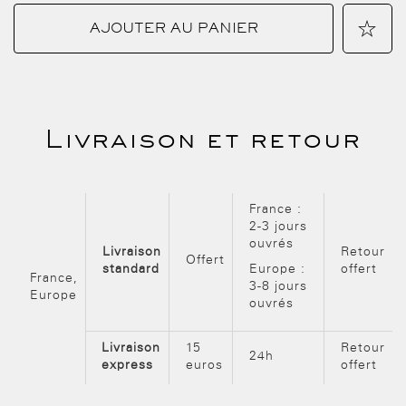
+
AJOUTER AU PANIER
État
AJOUTE
:
Neuf
Livraison et retour
À
MA
France :
2-3 jours
ouvrés
LISTE
Livraison
Retour
Offert
standard
Europe :
offert
France,
3-8 jours
D'ENVIE
Europe
ouvrés
Livraison
15
Retour
24h
express
euros
offert