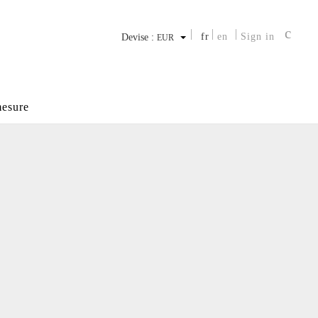
fr
en
Sign in
Devise :
EUR
esure