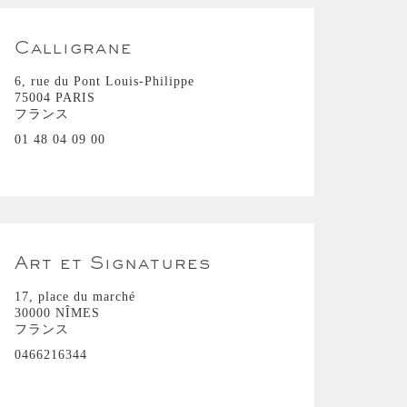
Calligrane
6, rue du Pont Louis-Philippe
75004 PARIS
フランス
01 48 04 09 00
Art et Signatures
17, place du marché
30000 NÎMES
フランス
0466216344